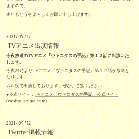
ますので、
本年もどうぞよろしくお願い申し上げます。
2021
09
17
/
/
TVアニメ出演情報
今夜放送のTVアニメ『ヴァニタスの手記』第１２話に出演いた
します。
今夜24時よりTVアニメ『ヴァニタスの手記』第１２話が放送と
なります。
ムル役で出演しております。ぜひ、ご覧ください！
●公式サイト：
TVアニメ「ヴァニタスの手記」公式サイト
(vanitas-anime.com)
2021
09
12
/
/
Twitter掲載情報